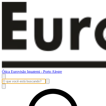
Ótica Eurovisão Iguatemi - Porto Alegre