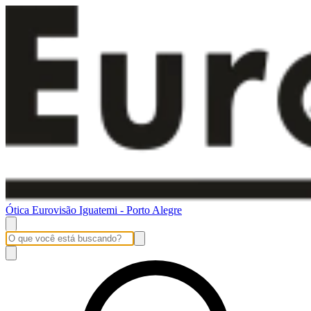
Ótica Eurovisão Iguatemi - Porto Alegre