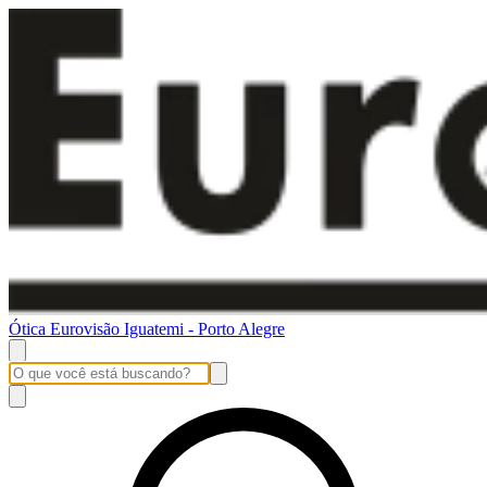
Ótica Eurovisão Iguatemi - Porto Alegre