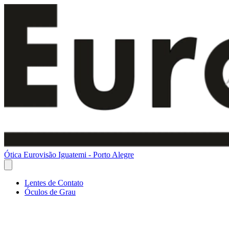
Ótica Eurovisão Iguatemi - Porto Alegre
Lentes de Contato
Óculos de Grau