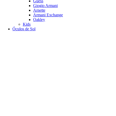
Guess
Giogio Armani
Arnette
Armani Exchange
Oakley
Kids
Óculos de Sol