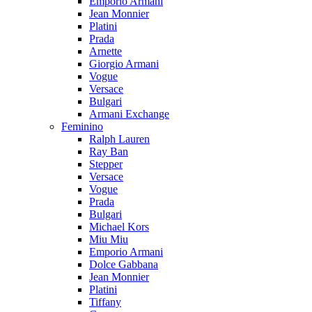
Emporio Armani
Jean Monnier
Platini
Prada
Arnette
Giorgio Armani
Vogue
Versace
Bulgari
Armani Exchange
Feminino
Ralph Lauren
Ray Ban
Stepper
Versace
Vogue
Prada
Bulgari
Michael Kors
Miu Miu
Emporio Armani
Dolce Gabbana
Jean Monnier
Platini
Tiffany