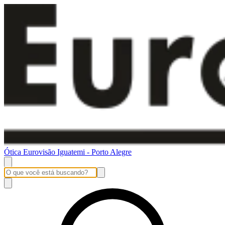
Ótica Eurovisão Iguatemi - Porto Alegre