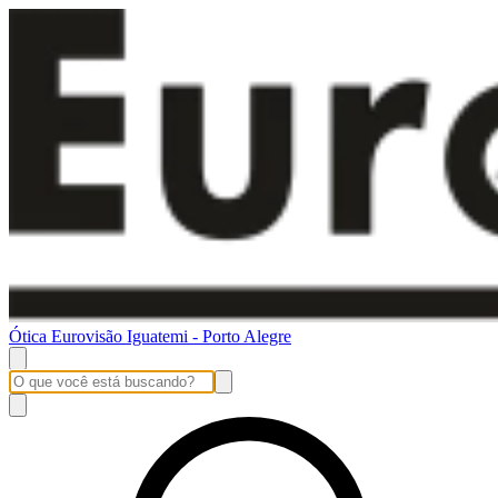
Ótica Eurovisão Iguatemi - Porto Alegre