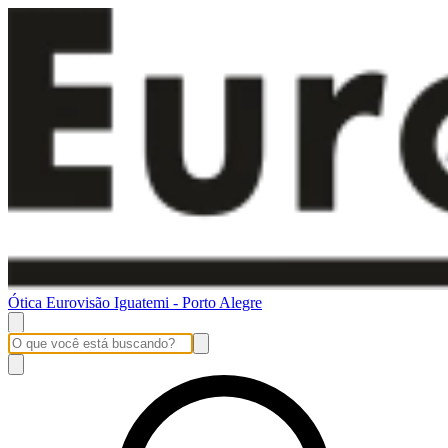
Ótica Eurovisão Iguatemi - Porto Alegre