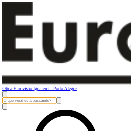
Ótica Eurovisão Iguatemi - Porto Alegre