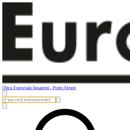
Ótica Eurovisão Iguatemi - Porto Alegre