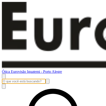
Ótica Eurovisão Iguatemi - Porto Alegre