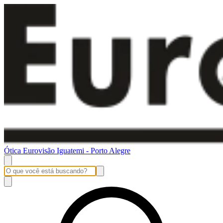
Ótica Eurovisão Iguatemi - Porto Alegre