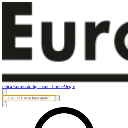
Ótica Eurovisão Iguatemi - Porto Alegre